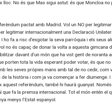
ix lloc. No és que Mas sigui astut: és que Moncloa no
ferèndum pactat amb Madrid. Vol un NO per legitimar 
per legitimar internacionalment una Declaració Unilater
 ho fa a risc d’esgotar la seva parròquia i els seus aliat
ol no és capaç de donar la volta a aquesta gimcana d
ibilitzar davant d’un món que ha vist gent de noranta 
e porten tota la vida esperant poder votar, és que no 
 amb les seves pròpies mans amb tal de no cedir, com 
de la història i com ja va començar a fer diumenge. I s
 aquest referèndum, també hi haurà guanyat. Només c
N que fa la premsa internacional. Tot el món entén el 
nya menys l’Estat espanyol.