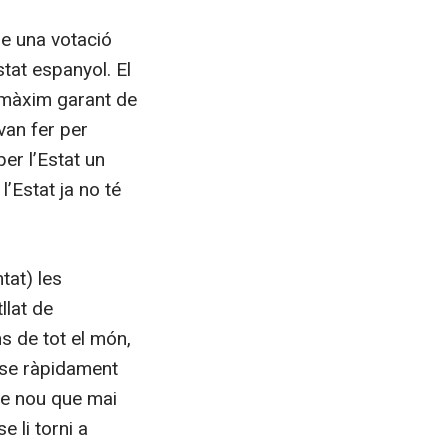
e una votació
tat espanyol. El
l màxim garant de
van fer per
per l’Estat un
’Estat ja no té
tat) les
llat de
s de tot el món,
-se ràpidament
de nou que mai
 li torni a