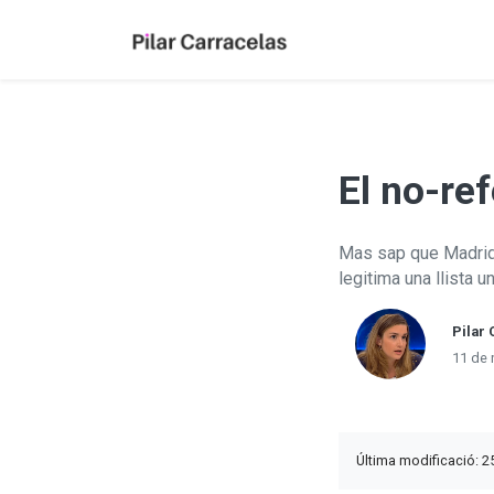
El no-re
Mas sap que Madrid 
legitima una llista u
Pilar 
11 de
Última modificació: 2