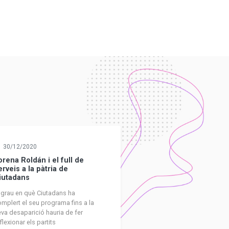
30/12/2020
orena Roldán i el full de
erveis a la pàtria de
iutadans
 grau en què Ciutadans ha
mplert el seu programa fins a la
va desaparició hauria de fer
flexionar els partits