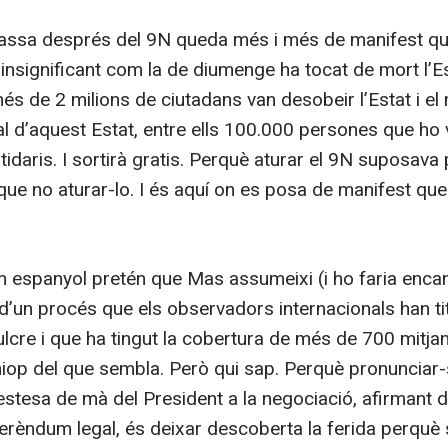
assa després del 9N queda més i més de manifest qu
insignificant com la de diumenge ha tocat de mort l’Es
és de 2 milions de ciutadans van desobeir l’Estat i e
gal d’aquest Estat, entre ells 100.000 persones que ho 
tidaris. I sortirà gratis. Perquè aturar el 9N suposava 
ue no aturar-lo. I és aquí on es posa de manifest que l
ern espanyol pretén que Mas assumeixi (i ho faria encan
d’un procés que els observadors internacionals han tit
cre i que ha tingut la cobertura de més de 700 mitjan
iop del que sembla. Però qui sap. Perquè pronunciar
estesa de mà del President a la negociació, afirmant 
erèndum legal, és deixar descoberta la ferida perquè se