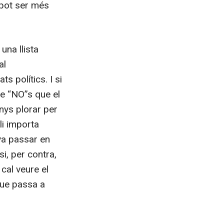
 pot ser més
una llista
al
s polítics. I si
e “NO”s que el
anys plorar per
li importa
va passar en
i, per contra,
al veure el
que passa a