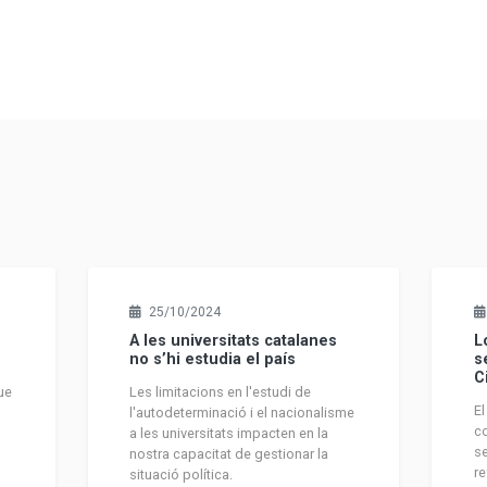
25/10/2024
A les universitats catalanes
L
no s’hi estudia el país
s
C
ue
Les limitacions en l'estudi de
El
:
l'autodeterminació i el nacionalisme
co
a les universitats impacten en la
se
nostra capacitat de gestionar la
re
situació política.