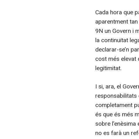
Cada hora que p
aparentment tan 
9N un Govern i m
la continuïtat le
declarar-se’n par
cost més elevat q
legitimitat.
I si, ara, el Gov
responsabilitats 
completament pul
és que és més m
sobre l’enèsima 
no es farà un ref