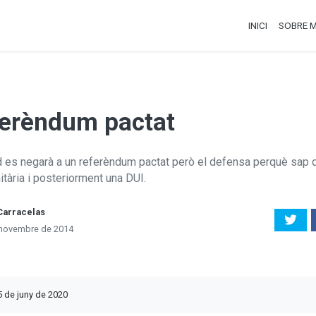
INICI
SOBRE M
ferèndum pactat
es negarà a un referèndum pactat però el defensa perquè sap q
nitària i posteriorment una DUI.
Carracelas
 novembre de 2014
5 de juny de 2020