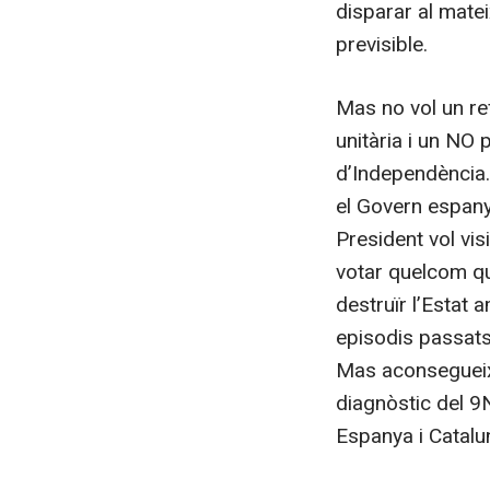
disparar al mate
previsible.
Mas no vol un re
unitària i un NO 
d’Independència. I
el Govern espany
President vol vis
votar quelcom qu
destruïr l’Estat
episodis passats 
Mas aconsegueix
diagnòstic del 9
Espanya i Catalu