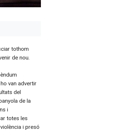
iciar tothom
venir de nou.
erèndum
ho van advertir
ultats del
panyola de la
ns i
ar totes les
violència i presó