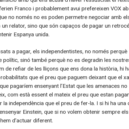
ferien Franco i probablement avui prefereixen VOX a
Que no només no es poden permetre negociar amb el
 un relator, sino que són capaços de pagar un retrocé
ntenir Espanya unida.
ats a pagar, els independentistes, no només perquè 
e polític, sinó també perquè no es degradin les nostres
 de refiar de les lliçons que ens dona la història, hi h
robabilitats que el preu que paguem deixant que el xan
 el que pagaríem ensenyant l’Estat que les amenaces no
eix, com està essent el mateix el preu que estan paga
er la independència que el preu de fer-la. I si hi ha una
 ensenyar Einstein, que si no volem obtenir sempre el
 hem d’actuar diferent.