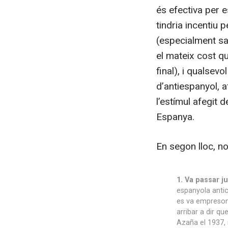
és efectiva per e
tindria incentiu 
(especialment sa
el mateix cost qu
final), i qualsev
d’antiespanyol, 
l’estímul afegit 
Espanya.
En segon lloc, n
1. Va passar ju
espanyola antic
es va empresona
arribar a dir q
Azaña el 1937, 