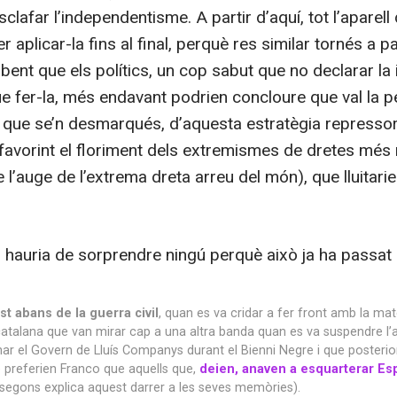
sclafar l’independentisme. A partir d’aquí, tot l’aparel
per aplicar-la fins al final, perquè res similar tornés a
bent que els polítics, un cop sabut que no declarar la
e fer-la, més endavant podrien concloure que val la pe
ol que se’n desmarqués, d’aquesta estratègia repressora,
afavorint el floriment dels extremismes de dretes més
de l’auge de l’extrema dreta arreu del món), que lluitar
o hauria de sorprendre ningú perquè això ja ha passat
st abans de la guerra civil
, quan es va cridar a fer front amb la ma
atalana que van mirar cap a una altra banda quan es va suspendre l’
r el Govern de Lluís Companys durant el Bienni Negre i que posterior
ue preferien Franco que aquells que,
deien, anaven a esquarterar Es
segons explica aquest darrer a les seves memòries).