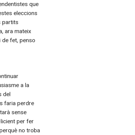
ependentistes que
estes eleccions
 partits
a, ara mateix
i de fet, penso
ntinuar
tusiasme a la
s del
s faria perdre
otarà sense
licient per fer
 perquè no troba