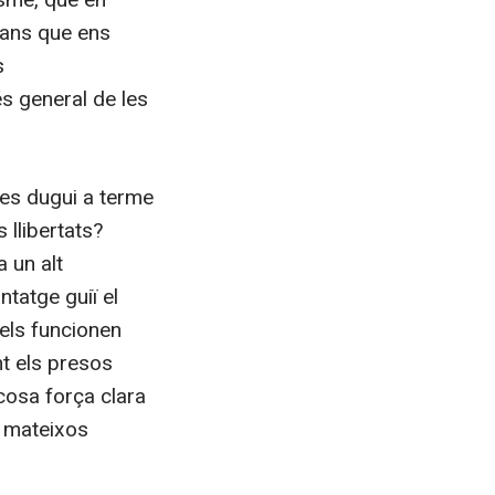
bans que ens
s
s general de les
es dugui a terme
 llibertats?
a un alt
tatge guiï el
 els funcionen
nt els presos
 cosa força clara
s mateixos