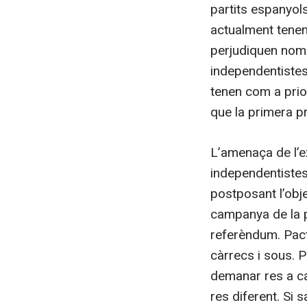
partits espanyols
actualment tenen
perjudiquen només
independentistes
tenen com a prior
que la primera pr
L’amenaça de l’e
independentistes
postposant l’obje
campanya de la po
referèndum. Pact
càrrecs i sous. 
demanar res a can
res diferent. Si