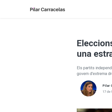
Eleccion
una estr
Els partits independ
govern d'extrema dre
Pilar 
17 de 