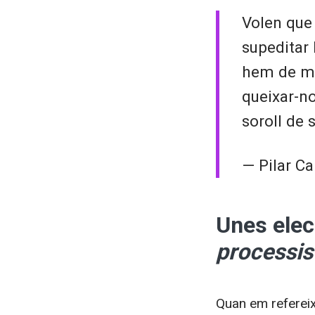
Volen que
supeditar 
hem de me
queixar-n
soroll de 
— Pilar Ca
Unes elec
processis
Quan em refereix