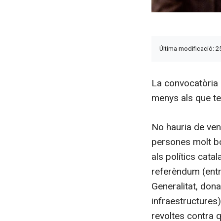
Última modificació: 2
La convocatòria 
menys als que te
No hauria de ven
persones molt bo
als polítics catal
referèndum (entre
Generalitat, dona
infraestructures
revoltes contra q