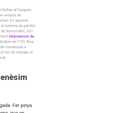
l Rufián al Congrés,
na votació de
ritari. En aquesta
 al sistema de partits)
 de democràtic, tot i
l·lent
intervenció de
rèndum de l’1O). Avui
m de monarquia o
l risc de rebutjar el
ral.
 enèsim
egada. Fer pinya
isme, que en