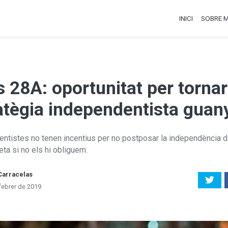
INICI
SOBRE M
s 28A: oportunitat per tornar
atègia independentista guan
entistes no tenen incentius per no postposar la independència da
ta si no els hi obliguem.
Carracelas
febrer de 2019