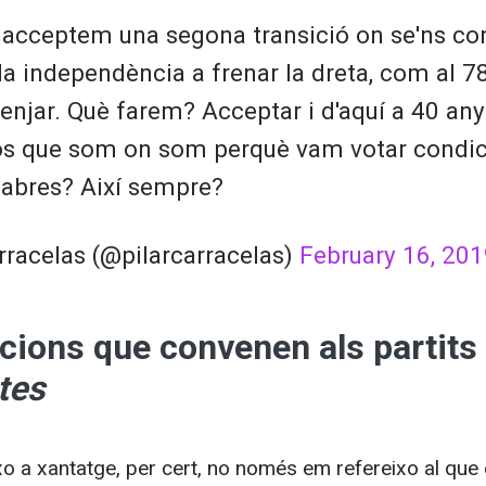
 acceptem una segona transició on se'ns co
la independència a frenar la dreta, com al 78
njar. Què farem? Acceptar i d'aquí a 40 any
os que som on som perquè vam votar condic
sabres? Així sempre?
rracelas (@pilarcarracelas)
February 16, 20
cions que convenen als partits
tes
o a xantatge, per cert, no només em refereixo al que 