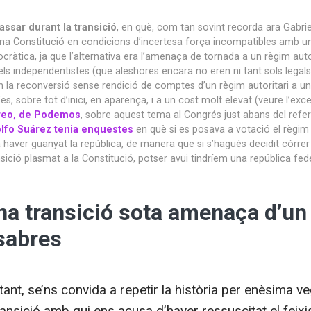
assar durant la transició
, en què, com tan sovint recorda ara Gabrie
una Constitució en condicions d’incertesa força incompatibles amb u
ocràtica, ja que l’alternativa era l’amenaça de tornada a un règim auto
dels independentistes (que aleshores encara no eren ni tant sols legals
en la reconversió sense rendició de comptes d’un règim autoritari a un
, sobre tot d’inici, en aparença, i a un cost molt elevat (veure l’exce
eo, de Podemos
, sobre aquest tema al Congrés just abans del refe
lfo Suárez tenia enquestes
en què si es posava a votació el règi
 haver guanyat la república, de manera que si s’hagués decidit córrer e
sició plasmat a la Constitució, potser avui tindríem una república fede
a transició sota amenaça d’un
 sabres
r tant, se’ns convida a repetir la història per enèsima v
ansició amb qui ens acusa d’haver ressuscitat el feix