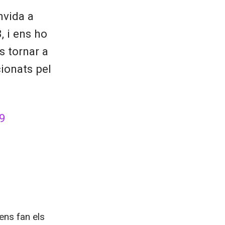
nvida a
, i ens ho
s tornar a
ionats pel
19
ens fan els