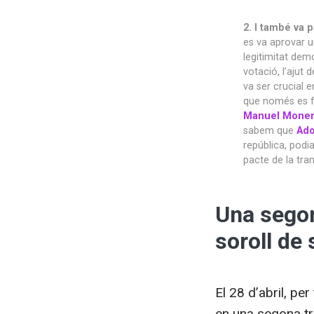
2. I també va p
es va aprovar 
legitimitat dem
votació, l’ajut 
va ser crucial 
que només es fes
Manuel Moner
sabem que
Ado
república, podia
pacte de la tran
Una segon
soroll de
El 28 d’abril, pe
en una segona tr