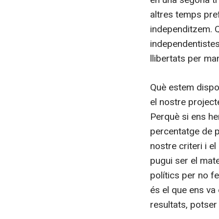
altres temps pre
independitzem. 
independentistes
llibertats per ma
Què estem dispos
el nostre project
Perquè si ens hem
percentatge de p
nostre criteri i
pugui ser el mat
polítics per no f
és el que ens va
resultats, potser