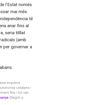
l de l’Estat només
 passar mai més
 independència té
na anar fins al
 seria titllat
 radicals (amb
ien per governar a
 abans.
teixa esquerra
autonomia catalana i
ment fins i tot van
panya
(Negrín a