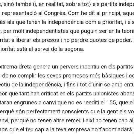
, sinó també (i, en realitat, sobre tot) els partits ind
 representació al Congrés. Com he dit al principi, aqu
 als que tenen la independència com a prioritat, i els
, per molt independentistes que puguin ser en la teori
itat alliberar els presos i no perdre quotes de poder, 
ioritat està al servei de la segona.
xtrema dreta genera un pervers incentiu en els partits
 de no complir les seves promeses més bàsiques i co
ctiu de la independència, i fins i tot d’unir-se amb en
r que tant han criticat en els partits unionistes aban
aran engrunes a canvi que no es reediti el 155, que el
Perquè són perfectament conscients que la gent els v
vi, perquè no tenen altre remei. I així no tenen cap al·
 saps que el teu cap a la teva empresa no t’acomiadarà