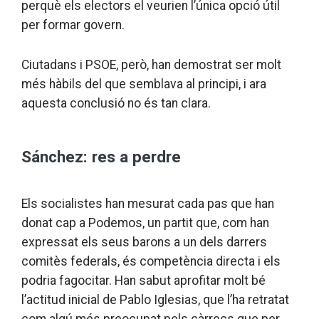
perquè els electors el veurien l’única opció útil
per formar govern.
Ciutadans i PSOE, però, han demostrat ser molt
més hàbils del que semblava al principi, i ara
aquesta conclusió no és tan clara.
Sánchez: res a perdre
Els socialistes han mesurat cada pas que han
donat cap a Podemos, un partit que, com han
expressat els seus barons a un dels darrers
comitès federals, és competència directa i els
podria fagocitar. Han sabut aprofitar molt bé
l’actitud inicial de Pablo Iglesias, que l’ha retratat
com algú més preocupat pels càrrecs que per