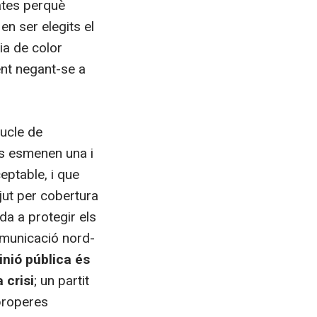
ates perquè
en ser elegits el
ia de color
ent negant-se a
bucle de
ns esmenen una i
eptable, i que
jut per cobertura
da a protegir els
omunicació nord-
inió pública és
 crisi
; un partit
 properes