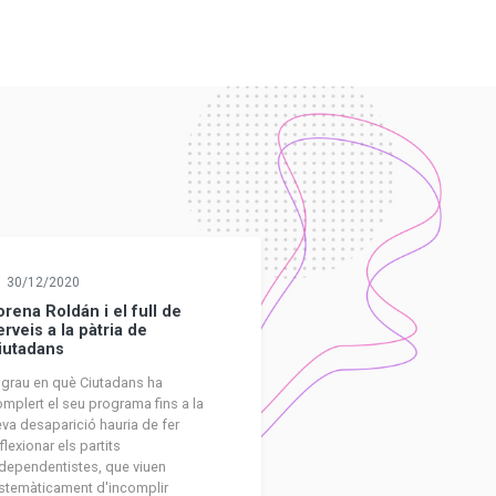
30/12/2020
orena Roldán i el full de
erveis a la pàtria de
iutadans
 grau en què Ciutadans ha
mplert el seu programa fins a la
va desaparició hauria de fer
flexionar els partits
dependentistes, que viuen
stemàticament d'incomplir