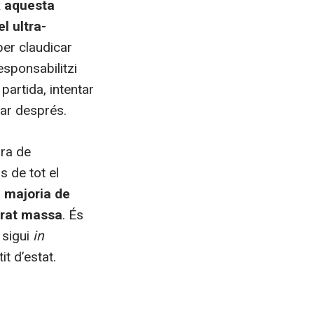
ix aquesta
l ultra-
er claudicar
esponsabilitzi
artida, intentar
sar després.
bra de
 de tot el
a majoria de
urat massa
. És
 sigui
in
it d’estat.