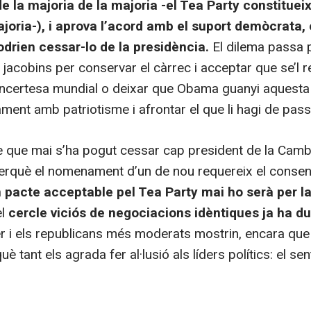
de la majoria de la majoria -el Tea Party constitue
joria-), i aprova l’acord amb el suport demòcrata, e
drien cessar-lo de la presidència.
El dilema passa p
jacobins per conservar el càrrec i acceptar que se’l r
’incertesa mundial o deixar que Obama guanyi aquesta p
ament amb patriotisme i afrontar el que li hagi de pas
 que mai s’ha pogut cessar cap president de la Cam
rquè el nomenament d’un de nou requereix el consens
 pacte acceptable pel Tea Party mai ho serà per l
el
cercle viciós de negociacions idèntiques ja ha d
 i els republicans més moderats mostrin, encara que
què tant els agrada fer al·lusió als líders polítics: el sent