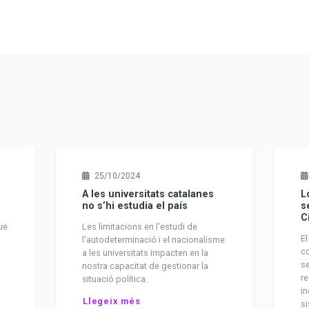
25/10/2024
A les universitats catalanes
L
no s’hi estudia el país
s
C
ue
Les limitacions en l'estudi de
El
:
l'autodeterminació i el nacionalisme
co
a les universitats impacten en la
se
nostra capacitat de gestionar la
re
situació política.
in
Llegeix més
si