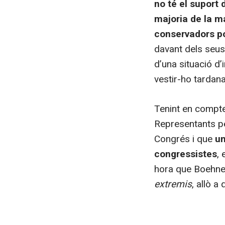
no té el suport 
majoria de la ma
conservadors po
davant dels seus 
d’una situació d
vestir-ho tardan
Tenint en compte
Representants pe
Congrés i que
un
congressistes
, 
hora que Boehner
extremis
, allò a 