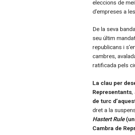
eleccions de meit
d’empreses a les 
De la seva band
seu últim mandat
republicans i s’
cambres, avalada
ratificada pels c
La clau per dese
Representants
,
de turc d’aquest
dret a la suspe
Hastert Rule
(un
Cambra de Repre