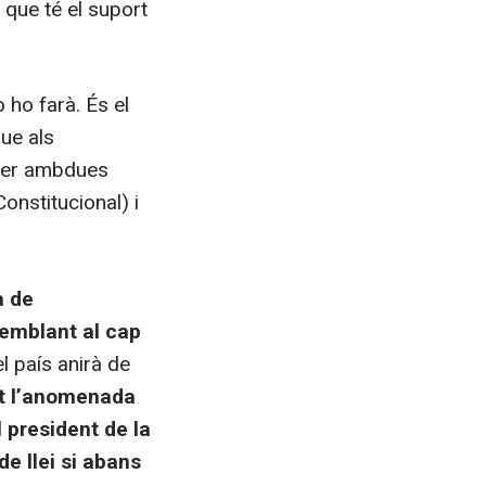
i que té el suport
 ho farà. És el
ue als
 per ambdues
onstitucional) i
a de
semblant al cap
l país anirà de
nt l’anomenada
 president de la
e llei si abans