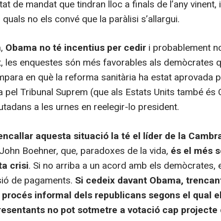
at de mandat que tindran lloc a finals de l’any vinent, 
quals no els convé que la paràlisi s’allargui.
a,
Obama no té incentius per cedir
i probablement no
, les enquestes són més favorables als demòcrates q
empara en què la reforma sanitària ha estat aprovada
 pel Tribunal Suprem (que als Estats Units també és C
iutadans a les urnes en reelegir-lo president.
ncallar aquesta situació la té el líder de la Cambr
 John Boehner, que, paradoxes de la vida,
és el més 
a crisi
. Si no arriba a un acord amb els demòcrates, e
nsió de pagaments.
Si cedeix davant Obama, trenca
 procés informal dels republicans segons el qual el
sentants no pot sotmetre a votació cap projecte d