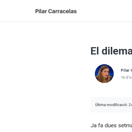
El dilem
Pilar 
16 d'o
Última modificació: 2
Ja fa dues setma