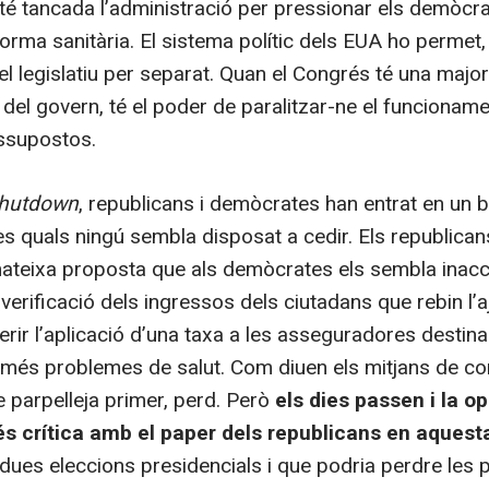
té tancada l’administració per pressionar els demòcr
eforma sanitària. El sistema polític dels EUA ho permet, 
el legislatiu per separat. Quan el Congrés té una major
al del govern, té el poder de paralitzar-ne el funcionam
ssupostos.
hutdown
, republicans i demòcrates han entrat en un 
es quals ningú sembla disposat a cedir. Els republica
mateixa proposta que als demòcrates els sembla inacc
verificació dels ingressos dels ciutadans que rebin l’a
rerir l’aplicació d’una taxa a les asseguradores destina
més problemes de salut. Com diuen els mitjans de c
e parpelleja primer, perd. Però
els dies passen i la op
 crítica amb el paper dels republicans en aquesta
 dues eleccions presidencials i que podria perdre les