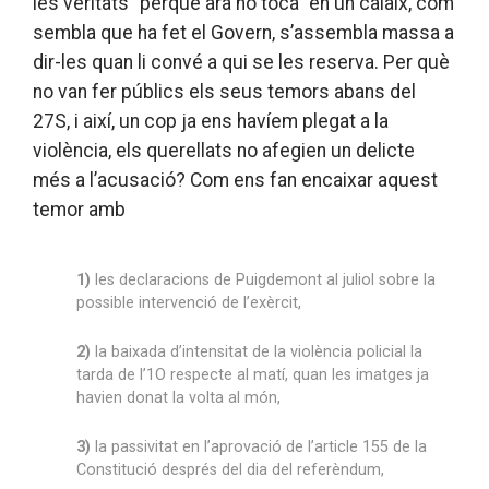
les veritats “perquè ara no toca” en un calaix, com
sembla que ha fet el Govern, s’assembla massa a
dir-les quan li convé a qui se les reserva. Per què
no van fer públics els seus temors abans del
27S, i així, un cop ja ens havíem plegat a la
violència, els querellats no afegien un delicte
més a l’acusació? Com ens fan encaixar aquest
temor amb
1)
les declaracions de Puigdemont al juliol sobre la
possible intervenció de l’exèrcit,
2)
la baixada d’intensitat de la violència policial la
tarda de l’1O respecte al matí, quan les imatges ja
havien donat la volta al món,
3)
la passivitat en l’aprovació de l’article 155 de la
Constitució després del dia del referèndum,