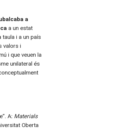
Rubalcaba a
ica
a un estat
 taula i a un país
 valors i
mú i que veuen la
me unilateral és
 conceptualment
e”. A:
Materials
iversitat Oberta