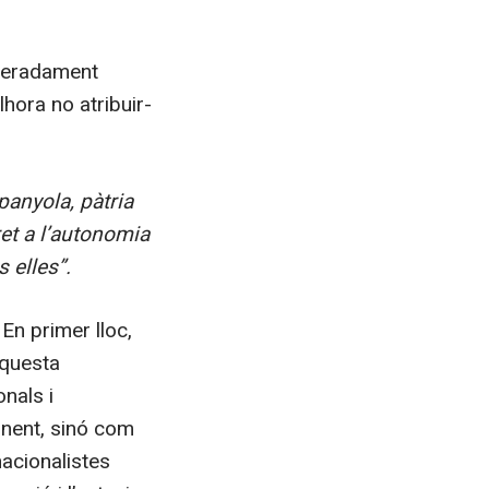
iberadament
lhora no atribuir-
panyola, pàtria
ret a l’autonomia
s elles”.
En primer lloc,
Aquesta
nals i
inent, sinó com
nacionalistes