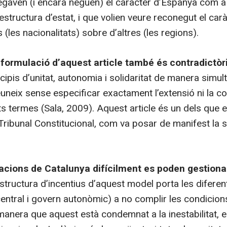
egaven (i encara neguen) el caràcter d’Espanya com a n
tructura d’estat, i que volien veure reconegut el carà
s (les nacionalitats) sobre d’altres (les regions).
 formulació d’aquest article també és contradictòr
ncipis d’unitat, autonomia i solidaritat de manera simultà
euneix sense especificar exactament l’extensió ni la c
s termes (Sala, 2009). Aquest article és un dels que 
 Tribunal Constitucional, com va posar de manifest la 
racions de Catalunya difícilment es poden gestiona
estructura d’incentius d’aquest model porta les diferen
entral i govern autonòmic) a no complir les condicion
manera que aquest està condemnat a la inestabilitat, 