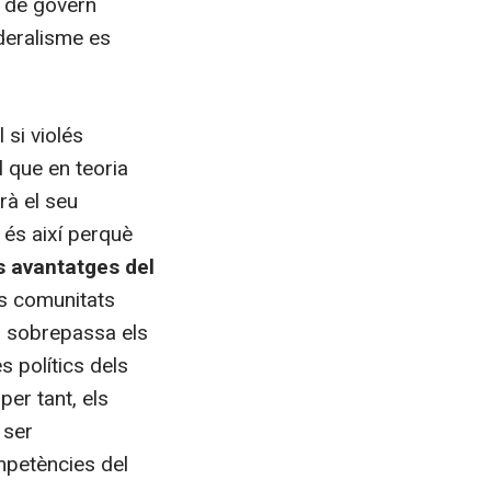
ts de govern
ederalisme es
 si violés
l que en teoria
rà el seu
 és així perquè
s avantatges del
es comunitats
e, sobrepassa els
 polítics dels
er tant, els
 ser
mpetències del