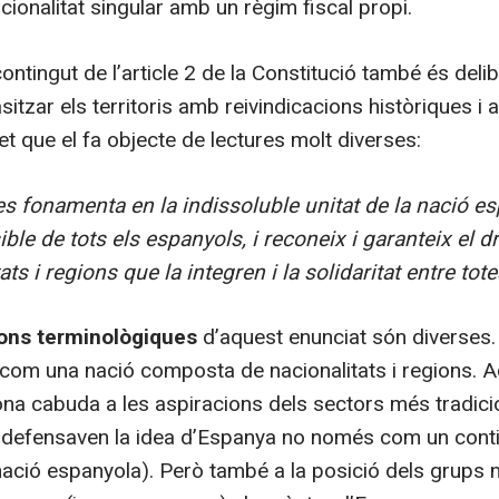
ionalitat singular amb un règim fiscal propi.
ontingut de l’article 2 de la Constitució també és del
tzar els territoris amb reivindicacions històriques i a
fet que el fa objecte de lectures molt diverses:
es fonamenta en la indissoluble unitat de la nació es
ble de tots els espanyols, i reconeix i garanteix el d
ats i regions que la integren i la solidaritat entre tote
ons terminològiques
d’aquest enunciat són diverses. 
com una nació composta de nacionalitats i regions. 
na cabuda a les aspiracions dels sectors més tradicio
e defensaven la idea d’Espanya no només com un cont
 nació espanyola). Però també a la posició dels grups 