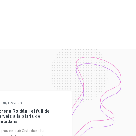
30/12/2020
orena Roldán i el full de
erveis a la pàtria de
iutadans
 grau en què Ciutadans ha