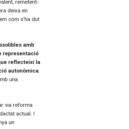
valent, remetent-
era deixa en
abem com s’ha dut
assolibles amb
de representació
que reflecteixi la
ació autonòmica
.
 amb una
ar via reforma
actat actual. I
nya un