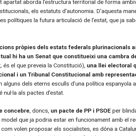
 apartat aborda l’estructura territorial de forma ambi
nstitucionals, els estatuts d’autonomia. D’aquesta man
s polítiques la futura articulació de l’estat, que ja s
ucions pròpies dels estats federals plurinacionals 
 actual hi ha un Senat que constitueixi una cambra 
t, és el que preveia la Constitució),
una llei electoral 
acional i un Tribunal Constitucional amb represent
 alguns dels eterns esculls d’una política espanyola
 nul·la als pactes d’estat.
 de concebre
, doncs,
un pacte de PP i PSOE
per blind
n model que ja podria estar en funcionament amb el red
 com volen proposar els socialistes, es dóna a Catalu