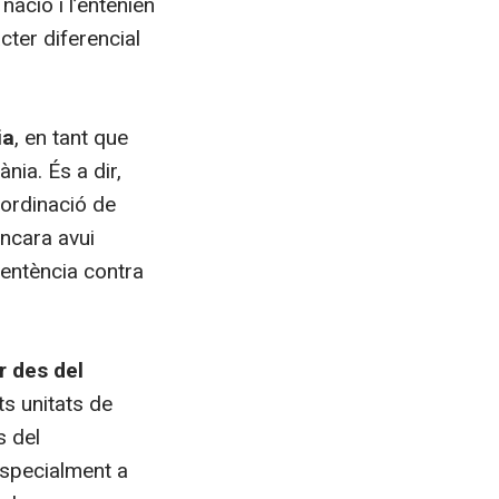
ació i l’entenien
cter diferencial
ia
, en tant que
nia. És a dir,
oordinació de
encara avui
sentència contra
r des del
ts unitats de
s del
especialment a