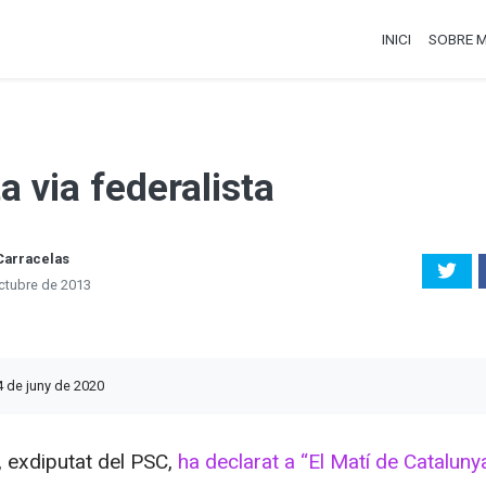
INICI
SOBRE M
a via federalista
Carracelas
ctubre de 2013
4 de juny de 2020
, exdiputat del PSC,
ha declarat a “El Matí de Cataluny