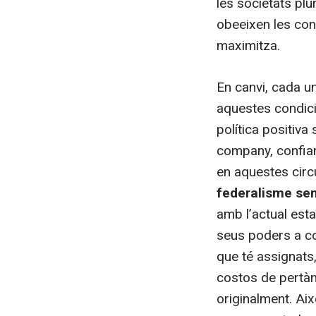
les societats plu
obeeixen les con
maximitza.
En canvi, cada un
aquestes condici
política positiv
company, confian
en aquestes cir
federalisme sen
amb l’actual est
seus poders a co
que té assignats
costos de pertàn
originalment. Ai