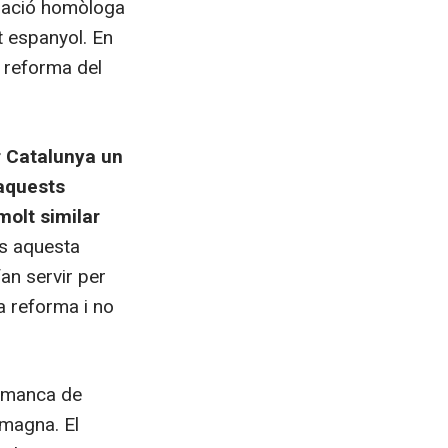
aració homòloga
t espanyol. En
a reforma del
r Catalunya un
 aquests
molt similar
és aquesta
fan servir per
a reforma i no
a manca de
a magna. El