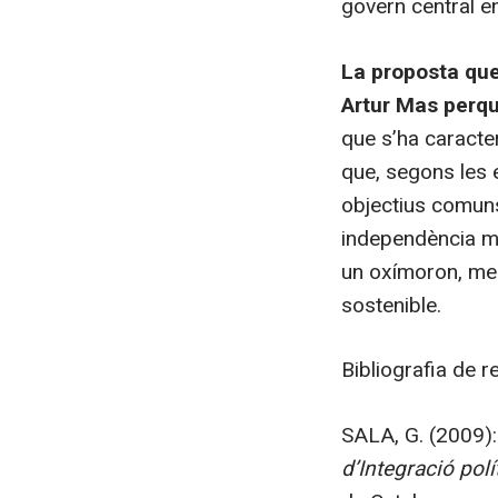
govern central e
La proposta que
Artur Mas perqu
que s’ha caracter
que, segons les 
objectius comuns
independència mé
un oxímoron, men
sostenible.
Bibliografia de r
SALA, G. (2009): 
d’Integració polí