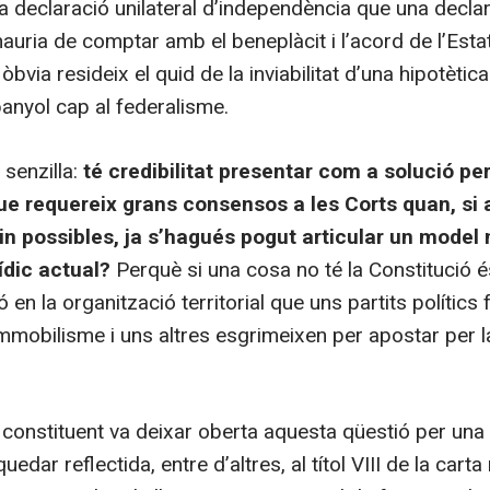
 declaració unilateral d’independència que una decl
hauria de comptar amb el beneplàcit i l’acord de l’Esta
òbvia resideix el quid de la inviabilitat d’una hipotètic
panyol cap al federalisme.
 senzilla:
té credibilitat presentar com a solució pe
ue requereix grans consensos a les Corts quan, si
n possibles, ja s’hagués pogut articular un model 
ídic actual?
Perquè si una cosa no té la Constitució 
ó en la organització territorial que uns partits polítics 
 immobilisme i uns altres esgrimeixen per apostar per l
s constituent va deixar oberta aquesta qüestió per un
edar reflectida, entre d’altres, al títol VIII de la cart