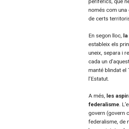
perifèrics, que n
només com una es
de certs territori
En segon lloc,
la
estableix els pri
uneix, separa i r
cada un d’aquest
manté blindat el
l’Estatut.
A més,
les aspi
federalisme
. L’
govern (govern c
federalisme, de 