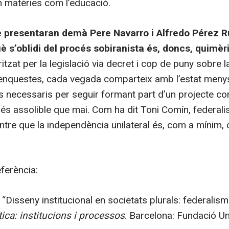
n matèries com l’educació.
 presentaran demà Pere Navarro i Alfredo Pérez 
è s’oblidi del procés sobiranista és, doncs, quimèr
itzat per la legislació via decret i cop de puny sobre la
enquestes, cada vegada comparteix amb l’estat menys
 necessaris per seguir formant part d’un projecte co
s assolible que mai. Com ha dit Toni Comín, federalis
tre que la independència unilateral és, com a mínim,
eferència:
“Disseny institucional en societats plurals: federalism
tica: institucions i processos
. Barcelona: Fundació Un