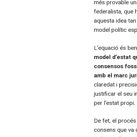
més provable una
federalista, que 
aquesta idea tan 
model polític es
L’equació és ben
model d’estat q
consensos fossi
amb el marc jur
claredat i precisi
justificar el seu
per l’estat propi.
De fet, el procé
consens que va qu