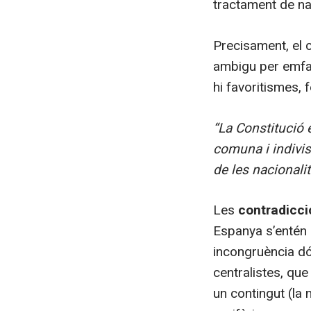
tractament de nac
Precisament, el c
ambigu per emfasi
hi favoritismes, 
“La Constitució 
comuna i indivisi
de les nacionalit
Les
contradicci
Espanya s’entén 
incongruència dó
centralistes, qu
un contingut (la