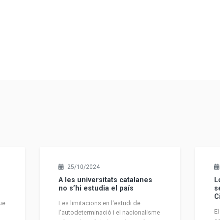
25/10/2024
A les universitats catalanes
L
no s’hi estudia el país
s
C
ue
Les limitacions en l'estudi de
El
:
l'autodeterminació i el nacionalisme