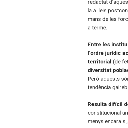
redactat d’aquest
la a lleis postco
mans de les force
a terme.
Entre les instit
l’ordre jurídic
territorial
(de fe
diversitat pobl
Però aquests són
tendència gairebé
Resulta difícil
constitucional u
menys encara si,