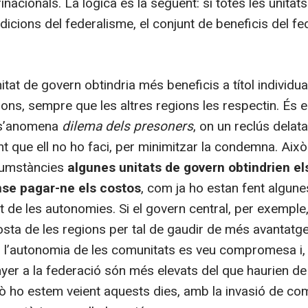
rinacionals. La lògica és la següent: si totes les unita
dicions del federalisme, el conjunt de beneficis del f
itat de govern obtindria més beneficis a títol individual
ons, sempre que les altres regions les respectin. És e
a s’anomena
dilema dels presoners
, on un reclús delata
t que ell no ho faci, per minimitzar la condemna. Això
cumstàncies
algunes unitats de govern obtindrien el
se pagar-ne els costos
, com ja ho estan fent algun
at de les autonomies. Si el govern central, per exempl
sta de les regions per tal de gaudir de més avantatges
, l’autonomia de les comunitats es veu compromesa i, p
yer a la federació són més elevats del que haurien de
xò ho estem veient aquests dies, amb la invasió de co