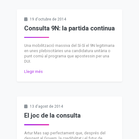
19 d'octubre de 2014
Consulta 9N: la partida continua
Una mobilització massiva del Sí-Sí el 9N legitimaria
en unes plebiscitàries una candidatura unitària o
punt comú al programa que apostessin per una
DUI.
Llegir més
13 d'agost de 2014
El joc de la consulta
Artur Mas sap perfectament que, després del
desgast al Govern, la credibilitat i el futur de