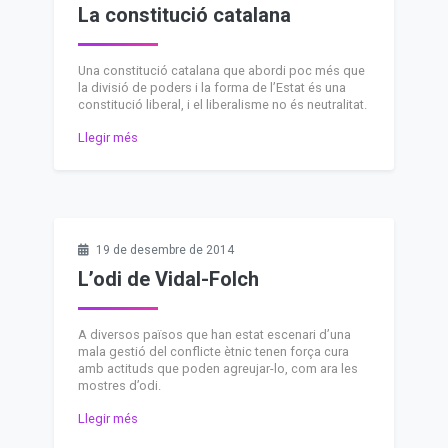
La constitució catalana
Una constitució catalana que abordi poc més que
la divisió de poders i la forma de l’Estat és una
constitució liberal, i el liberalisme no és neutralitat.
Llegir més
19 de desembre de 2014
L’odi de Vidal-Folch
A diversos països que han estat escenari d’una
mala gestió del conflicte ètnic tenen força cura
amb actituds que poden agreujar-lo, com ara les
mostres d’odi.
Llegir més