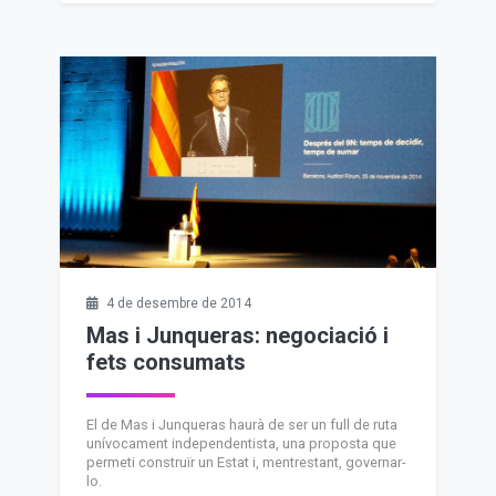
4 de desembre de 2014
Mas i Junqueras: negociació i
fets consumats
El de Mas i Junqueras haurà de ser un full de ruta
unívocament independentista, una proposta que
permeti construïr un Estat i, mentrestant, governar-
lo.